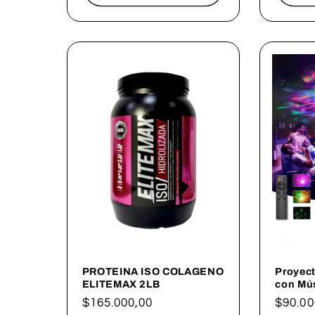
PROTEINA ISO COLAGENO
Proyect
ELITEMAX 2LB
con Mú
Precio
$165.000,00
Precio
$90.00