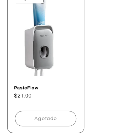
PasteFlow
Precio
$21,00
habitual
Agotado