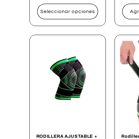
habitual
habitu
Seleccionar opciones
Agr
RODILLERA AJUSTABLE +
Rodille