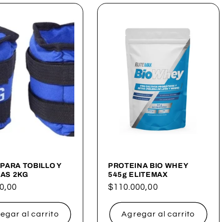
PARA TOBILLO Y
PROTEINA BIO WHEY
AS 2KG
545g ELITEMAX
0,00
Precio
$110.000,00
al
habitual
egar al carrito
Agregar al carrito