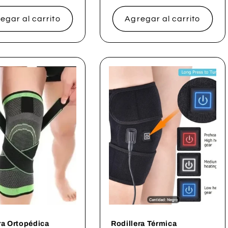
al
habitual
egar al carrito
Agregar al carrito
ra Ortopédica
Rodillera Térmica