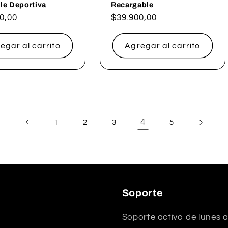
le Deportiva
Recargable
0,00
Precio
$39.900,00
al
habitual
egar al carrito
Agregar al carrito
4
1
2
3
5
Soporte
Soporte activo de lunes a 