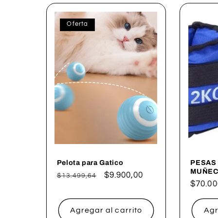
Oferta
Pelota para Gatico
PESAS 
MUÑEC
Precio
Precio
$9.900,00
$13.499,64
Precio
$70.00
habitual
de
habitu
oferta
Agregar al carrito
Agr