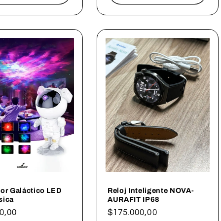
or Galáctico LED
Reloj Inteligente NOVA-
sica
AURAFIT IP68
0,00
Precio
$175.000,00