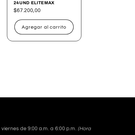
24UND ELITEMAX
Precio
$67.200,00
habitual
Agregar al carrito
viernes de 9:00 a.m. a 6:00 p.m.
(Hora