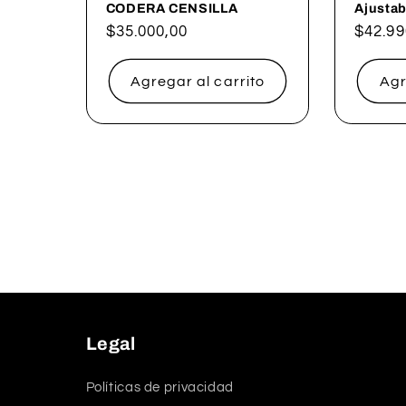
CODERA CENSILLA
Ajustab
Precio
$35.000,00
Precio
$42.99
habitual
habitu
Agregar al carrito
Agr
Legal
Políticas de privacidad