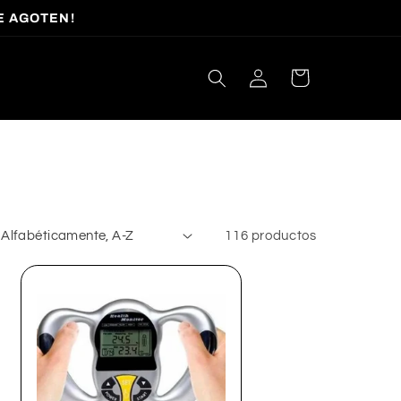
E AGOTEN!
Iniciar
Carrito
sesión
116 productos