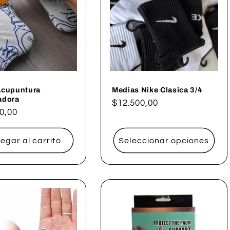
Acupuntura
Medias Nike Clasica 3/4
adora
Precio
$12.500,00
0,00
habitual
al
egar al carrito
Seleccionar opciones