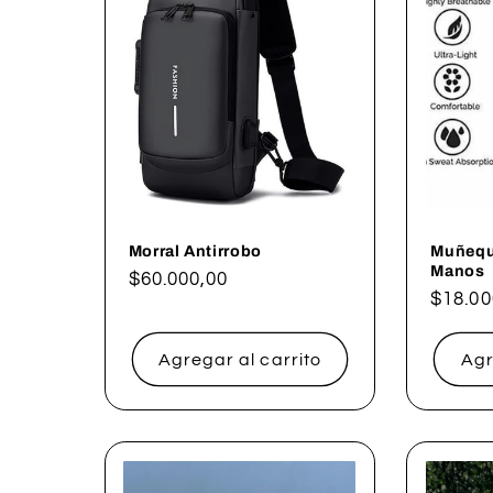
Morral Antirrobo
Muñeque
Manos
Precio
$60.000,00
Precio
$18.00
habitual
habitu
Agregar al carrito
Agr