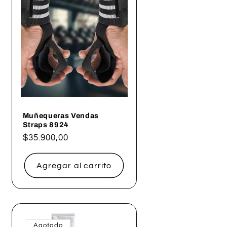
Muñequeras Vendas
Straps 8924
Precio
$35.900,00
habitual
Agregar al carrito
Agotado