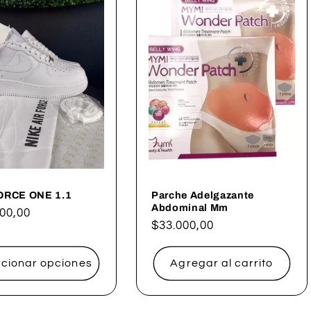
ORCE ONE 1.1
Parche Adelgazante
Abdominal Mm
00,00
Precio
$33.000,00
al
habitual
ccionar opciones
Agregar al carrito