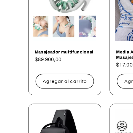
c
i
ó
n
Masajeador multifuncional
Media 
Masaje
Precio
$89.900,00
Precio
$17.00
habitual
:
habitu
Agregar al carrito
Agr