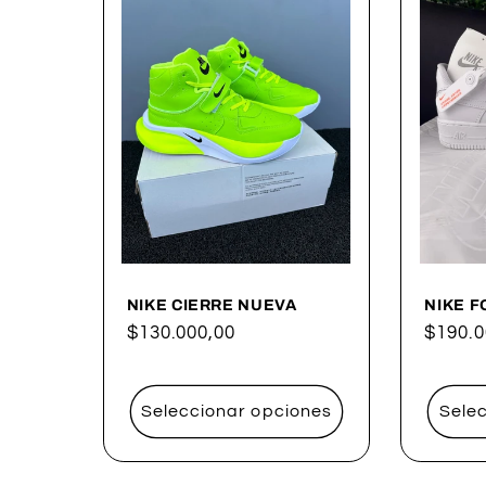
NIKE CIERRE NUEVA
NIKE F
Precio
$130.000,00
Precio
$190.0
habitual
habitu
Seleccionar opciones
Sele