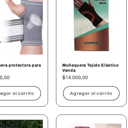
ra protectora para
Muñequera Tejido Elástico
Venda
0,00
Precio
$14.000,00
al
habitual
egar al carrito
Agregar al carrito