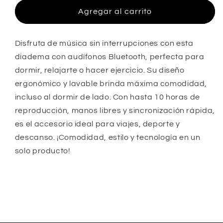
para
para
Banda
Banda
Agregar al carrito
de
de
Ejercicio
Ejercicio
-
-
Disfruta de música sin interrupciones con esta
Blue
Blue
diadema con audífonos Bluetooth, perfecta para
Tooth
Tooth
dormir, relajarte o hacer ejercicio. Su diseño
ergonómico y lavable brinda máxima comodidad,
incluso al dormir de lado. Con hasta 10 horas de
reproducción, manos libres y sincronización rápida,
es el accesorio ideal para viajes, deporte y
descanso. ¡Comodidad, estilo y tecnología en un
solo producto!