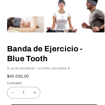
Banda de Ejercicio -
Blue Tooth
⏰ ¡ALTA DEMANDA! - ÚLTIMAS UNIDADES ⏰
Precio
$45.000,00
habitual
Cantidad
Reducir
Aumentar
cantidad
cantidad