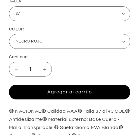
TALLA
COLOR
Cantidad
Reducir
Aumentar
cantidad
cantidad
para
para
BOTA
BOTA
Agregar al carrito
IRVING
IRVING
🔴 NACIONAL🔴 Calidad AAA🔴 Talla 37 al 43 COL🔴
Antideslizante🔴 Material Externo: Base Cuero -
Malla Transpirable.🔴 Suela: Goma EVA Blando🔴