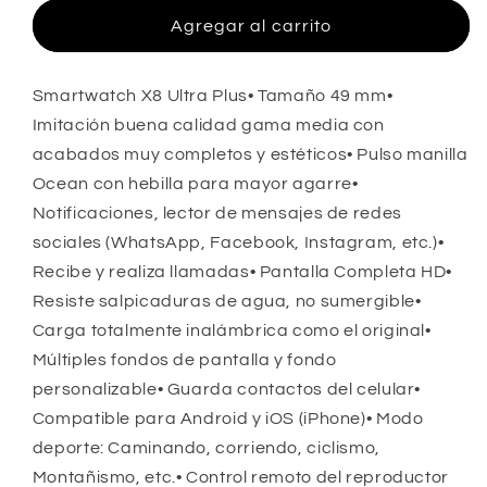
para
para
Combo
Combo
Agregar al carrito
Smartwatch
Smartwatch
X8
X8
Ultra+Mini
Ultra+Mini
Smartwatch X8 Ultra Plus• Tamaño 49 mm•
Audifonos
Audifonos
Imitación buena calidad gama media con
acabados muy completos y estéticos• Pulso manilla
Ocean con hebilla para mayor agarre•
Notificaciones, lector de mensajes de redes
sociales (WhatsApp, Facebook, Instagram, etc.)•
Recibe y realiza llamadas• Pantalla Completa HD•
Resiste salpicaduras de agua, no sumergible•
Carga totalmente inalámbrica como el original•
Múltiples fondos de pantalla y fondo
personalizable• Guarda contactos del celular•
Compatible para Android y iOS (iPhone)• Modo
deporte: Caminando, corriendo, ciclismo,
Montañismo, etc.• Control remoto del reproductor