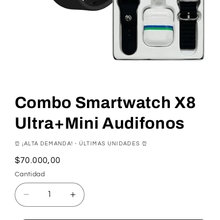
Combo Smartwatch X8
Ultra+Mini Audifonos
⏰ ¡ALTA DEMANDA! - ÚLTIMAS UNIDADES ⏰
Precio
$70.000,00
habitual
Cantidad
Reducir
Aumentar
cantidad
cantidad