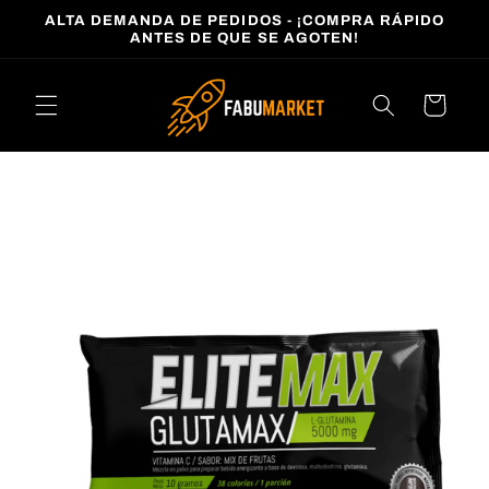
Ir
ALTA DEMANDA DE PEDIDOS - ¡COMPRA RÁPIDO
directamente
ANTES DE QUE SE AGOTEN!
al contenido
Carrito
Ir
directamente
a la
información
del producto