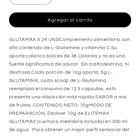
cantidad
cantidad
para
para
SACHET
SACHET
Agregar al carrito
GLUTAMAX
GLUTAMAX
X
X
10Gg
10Gg
GLUTAMAX X 24 UNDComplemento alimentario con
X
X
alto contenido de L-Glutamina y vitamina C.Su
24
24
aporte calórico solo es de 38 Calorías y no es una
UND
UND
fuente significativa de azúcar. Sin maltodextrina, ni
ELITEMAX
ELITEMAX
dextrosa.Cada porción de 10g aporta: 5g L-
GLUTAMINA, cada scoop de L-Glutamina
reemplaza el consumo de 12.5 capsulas, esto
presenta una absorción más rápida.SABOR a mix
de frutas. CONTENIDO NETO: 10gMODO DE
PREPARACIÓN: Disolver 10g de ELITEMAX
GLUTAMAX (cuchara medidora incluida) en 300 ml
de agua. Para obtener un mejor perfil sensorial del