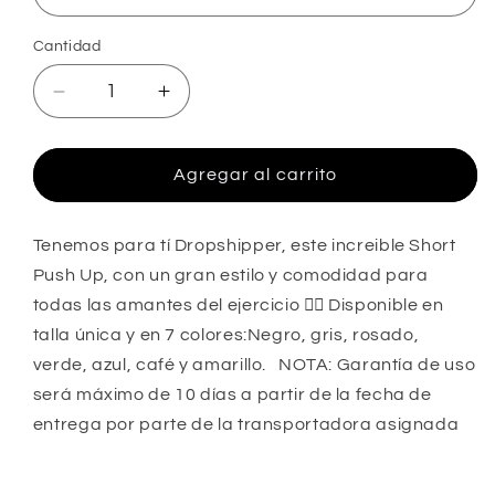
Cantidad
Reducir
Aumentar
cantidad
cantidad
para
para
SHORT
SHORT
Agregar al carrito
PUSH
PUSH
UP
UP
(PANTALÓN
(PANTALÓN
Tenemos para tí Dropshipper, este increible Short
CORTO
CORTO
Push Up, con un gran estilo y comodidad para
DE
DE
todas las amantes del ejercicio 🏋‍♀️ Disponible en
YOGA)
YOGA)
talla única y en 7 colores:Negro, gris, rosado,
verde, azul, café y amarillo. NOTA: Garantía de uso
será máximo de 10 días a partir de la fecha de
entrega por parte de la transportadora asignada