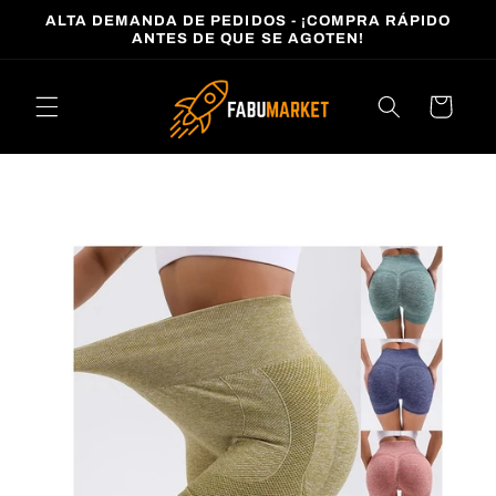
Ir
ALTA DEMANDA DE PEDIDOS - ¡COMPRA RÁPIDO
directamente
ANTES DE QUE SE AGOTEN!
al contenido
Carrito
Ir
directamente
a la
información
del producto